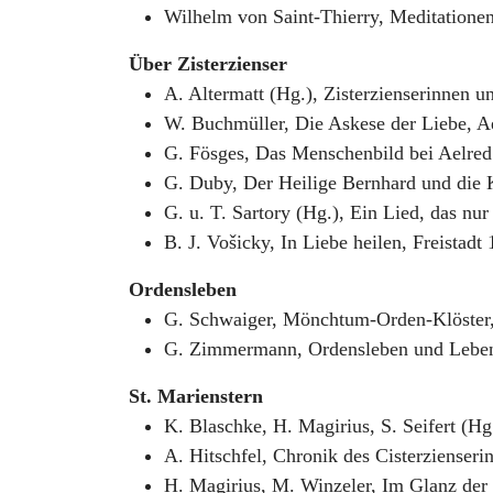
Wilhelm von Saint-Thierry, Meditationen
Über Zisterzienser
A. Altermatt (Hg.), Zisterzienserinnen u
W. Buchmüller, Die Askese der Liebe, Ae
G. Fösges, Das Menschenbild bei Aelred
G. Duby, Der Heilige Bernhard und die K
G. u. T. Sartory (Hg.), Ein Lied, das nu
B. J. Vošicky, In Liebe heilen, Freistadt
Ordensleben
G. Schwaiger, Mönchtum-Orden-Klöster,
G. Zimmermann, Ordensleben und Lebens
St. Marienstern
K. Blaschke, H. Magirius, S. Seifert (Hg.
A. Hitschfel, Chronik des Cisterzienser
H. Magirius, M. Winzeler, Im Glanz der 