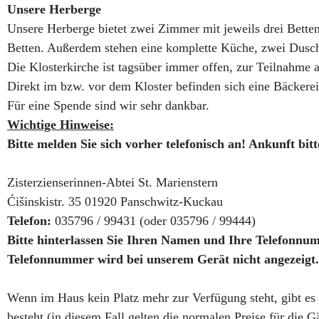
Unsere Herberge
Unsere Herberge bietet zwei Zimmer mit jeweils drei Bette
Betten. Außerdem stehen eine komplette Küche, zwei Dusch
Die Klosterkirche ist tagsüber immer offen, zur Teilnahme a
Direkt im bzw. vor dem Kloster befinden sich eine Bäckere
Für eine Spende sind wir sehr dankbar.
Wichtige Hinweise:
Bitte melden Sie sich vorher telefonisch an! Ankunft bit
Zisterzienserinnen-Abtei St. Marienstern
Ćišinskistr. 35 01920 Panschwitz-Kuckau
Telefon:
035796 / 99431 (oder 035796 / 99444)
Bitte hinterlassen Sie Ihren Namen und Ihre Telefonnum
Telefonnummer wird bei unserem Gerät nicht angezeigt
Wenn im Haus kein Platz mehr zur Verfügung steht, gibt es
besteht (in diesem Fall gelten die normalen Preise für die Gä