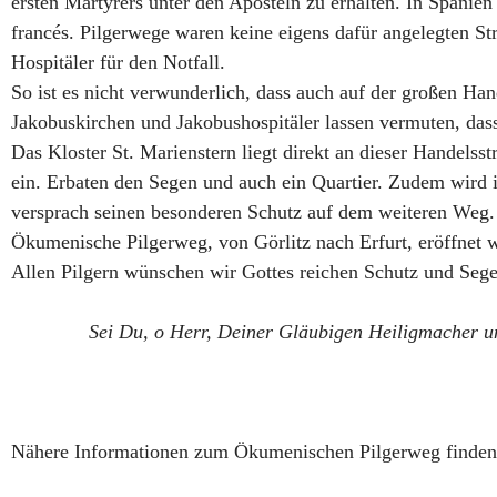
ersten Märtyrers unter den Aposteln zu erhalten. In Spanie
francés. Pilgerwege waren keine eigens dafür angelegten St
Hospitäler für den Notfall.
So ist es nicht verwunderlich, dass auch auf der großen H
Jakobuskirchen und Jakobushospitäler lassen vermuten, dass
Das Kloster St. Marienstern liegt direkt an dieser Handelsst
ein. Erbaten den Segen und auch ein Quartier. Zudem wird i
versprach seinen besonderen Schutz auf dem weiteren Weg. D
Ökumenische Pilgerweg, von Görlitz nach Erfurt, eröffnet w
Allen Pilgern wünschen wir Gottes reichen Schutz und Sege
Sei Du, o Herr, Deiner Gläubigen Heiligmacher und
Nähere Informationen zum Ökumenischen Pilgerweg finden