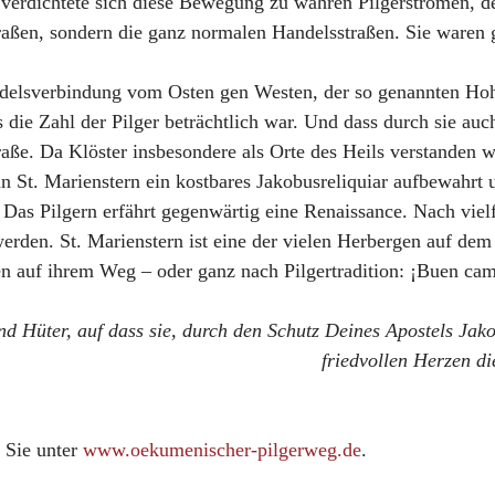
n verdichtete sich diese Bewegung zu wahren Pilgerströmen, d
raßen, sondern die ganz normalen Handelsstraßen. Sie waren gu
andelsverbindung vom Osten gen Westen, der so genannten Hoh
 die Zahl der Pilger beträchtlich war. Und dass durch sie auc
raße. Da Klöster insbesondere als Orte des Heils verstanden wu
n St. Marienstern ein kostbares Jakobusreliquiar aufbewahrt
as Pilgern erfährt gegenwärtig eine Renaissance. Nach vielf
erden. St. Marienstern ist eine der vielen Herbergen auf de
n auf ihrem Weg – oder ganz nach Pilgertradition: ¡Buen ca
 Hüter, auf dass sie, durch den Schutz Deines Apostels Jakob
friedvollen Herzen d
 Sie unter
www.oekumenischer-pilgerweg.de
.