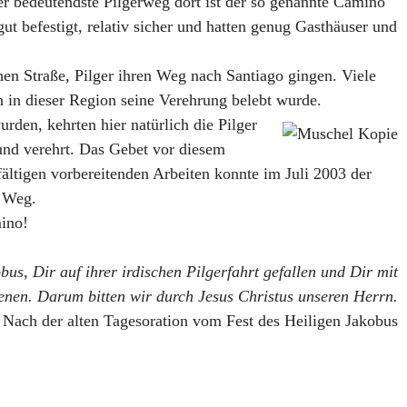
er bedeutendste Pilgerweg dort ist der so genannte Camino
t befestigt, relativ sicher und hatten genug Gasthäuser und
en Straße, Pilger ihren Weg nach Santiago gingen. Viele
h in dieser Region seine Verehrung belebt wurde.
rden, kehrten hier natürlich die Pilger
 und verehrt. Das Gebet vor diesem
ältigen vorbereitenden Arbeiten konnte im Juli 2003 der
m Weg.
mino!
us, Dir auf ihrer irdischen Pilgerfahrt gefallen und Dir mit
ienen. Darum bitten wir durch Jesus Christus unseren Herrn.
Nach der alten Tagesoration vom Fest des Heiligen Jakobus